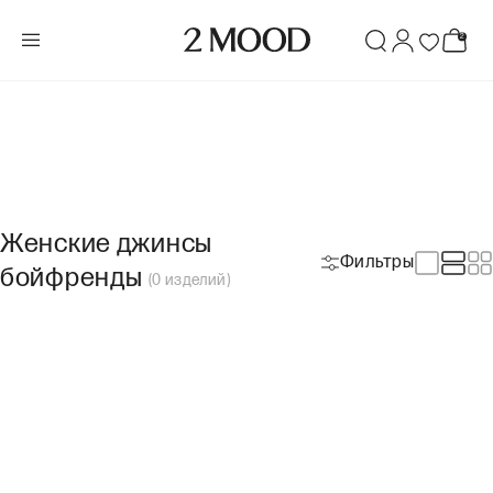
Женские джинсы
Фильтры
бойфренды
(
0
изделий
)