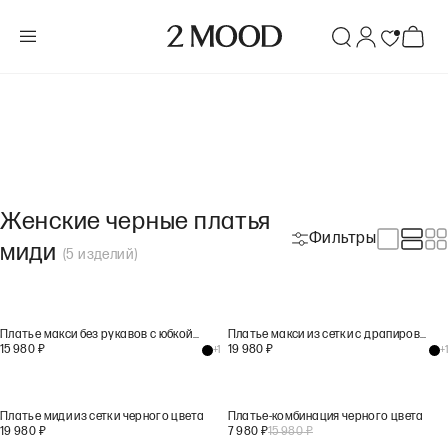
Женские черные платья
Фильтры
миди
(
5
изделий
)
Платье макси без рукавов с юбкой на запах черного цвета
Платье макси из сетки с драпировкой черного цвета
15 980
₽
19 980
₽
+
1
+
1
Платье миди из сетки черного цвета
Платье-комбинация черного цвета
19 980
₽
7 980
₽
15 980
₽