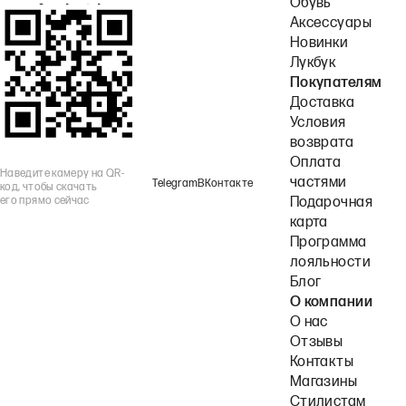
Обувь
или Android.
Аксессуары
Новинки
Лукбук
Покупателям
Доставка
Условия
возврата
Оплата
Наведите камеру на QR-
частями
Telegram
ВКонтакте
код, чтобы скачать
его прямо сейчас
Подарочная
карта
Программа
лояльности
Блог
О компании
О нас
Отзывы
Контакты
Магазины
Стилистам