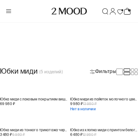
Юбки миди
Фильтры
(
5
изделий
)
Юбка миди с лаковым покрытием вишневого цвета
Юбка миди из пайеток молочного цвета
69 980
₽
9 980
₽
13 980
₽
Нет в наличии
Юбка миди из тонкого трикотажа черного цвета
Юбка из хлопка миди с принтом белого цвета
3 480
₽
6 980
₽
6 480
₽
12 980
₽