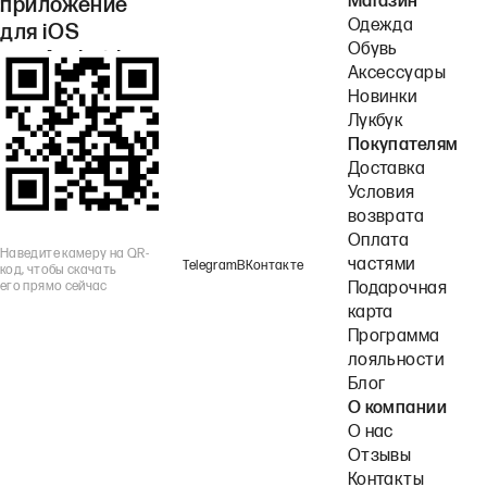
Магазин
приложение
Одежда
для iOS
Обувь
или Android.
Аксессуары
Новинки
Лукбук
Покупателям
Доставка
Условия
возврата
Оплата
Наведите камеру на QR-
частями
Telegram
ВКонтакте
код, чтобы скачать
его прямо сейчас
Подарочная
карта
Программа
лояльности
Блог
О компании
О нас
Отзывы
Контакты