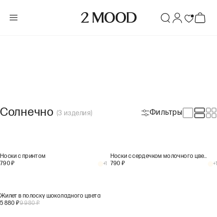
Солнечно
Фильтры
(
3
изделия
)
Носки с принтом
Носки с сердечком молочного цвета
790
₽
790
₽
+
1
+
1
Жилет в полоску шоколадного цвета
5 880
₽
9 980
₽