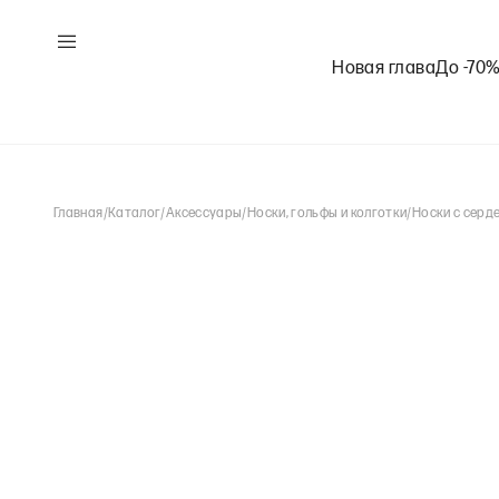
Новая глава
До -70
Главная
/
Каталог
/
Аксессуары
/
Носки, гольфы и колготки
/
Носки с серд