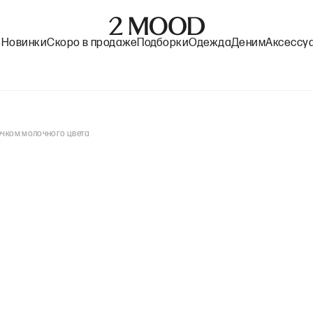
%
Новинки
Скоро в продаже
Подборки
Одежда
Деним
Аксессу
ечком молочного цвета