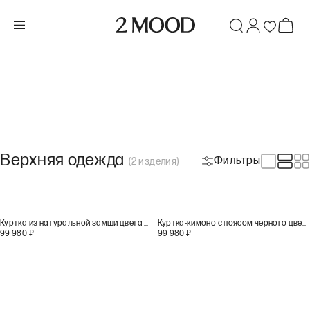
Верхняя одежда
Фильтры
(
2
изделия
)
Куртка из натуральной замши цвета горького шоколада
Куртка-кимоно с поясом черного цвета
99 980
₽
99 980
₽