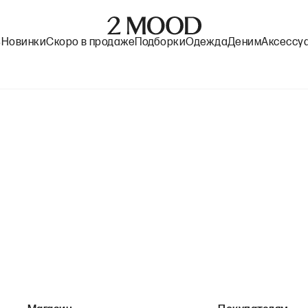
%
Новинки
Скоро в продаже
Подборки
Одежда
Деним
Аксессу