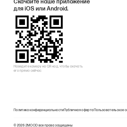
Скачайте наше приложение
для iOS или Android.
Наведите камеру на QR-код, чтобы скачать
его прямо сейчас
Политика конфиденциальности
Публичная оферта
Пользовательское с
©
2026
2MOOD все права защищены