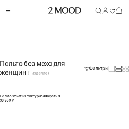
Пальто без меха для
Фильтры
женщин
(
1
изделие
)
Пальто-жакет из фактурной шерсти черного цвета
36 980
₽