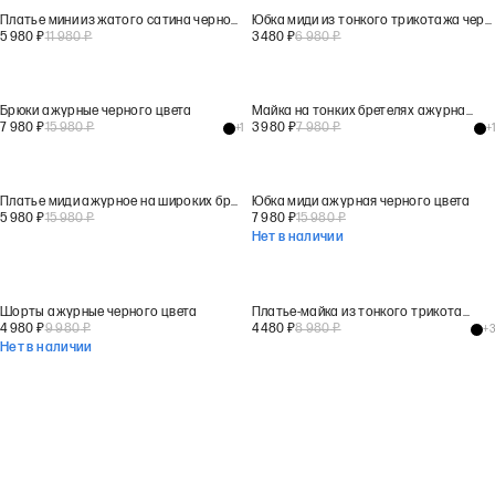
Платье мини из жатого сатина черного цвета
Юбка миди из тонкого трикотажа черного цвета
5 980
₽
11 980
₽
3 480
₽
6 980
₽
Брюки ажурные черного цвета
Майка на тонких бретелях ажурная черного цвета
7 980
₽
15 980
₽
3 980
₽
7 980
₽
+
1
+
1
Платье миди ажурное на широких бретелях черного цвета
Юбка миди ажурная черного цвета
5 980
₽
15 980
₽
7 980
₽
15 980
₽
Нет в наличии
Шорты ажурные черного цвета
Платье-майка из тонкого трикотажа черного цвета
4 980
₽
9 980
₽
4 480
₽
8 980
₽
+
3
Нет в наличии