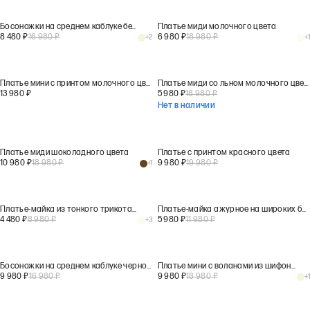
Босоножки на среднем каблуке бежевого цвета
Платье миди молочного цвета
8 480
₽
16 980
₽
6 980
₽
18 980
₽
+
2
+
1
Платье мини с принтом молочного цвета
Платье миди со льном молочного цвета
13 980
₽
5 980
₽
18 980
₽
Нет в наличии
Платье миди шоколадного цвета
Платье с принтом красного цвета
10 980
₽
18 980
₽
9 980
₽
19 980
₽
+
1
Платье-майка из тонкого трикотажа молочного цвета
Платье-майка ажурное на широких бретелях шоколадного цвета
4 480
₽
8 980
₽
5 980
₽
11 980
₽
+
3
Босоножки на среднем каблуке черного цвета
Платье мини с воланами из шифона бежевого цвета
9 980
₽
16 980
₽
9 980
₽
18 980
₽
+
1