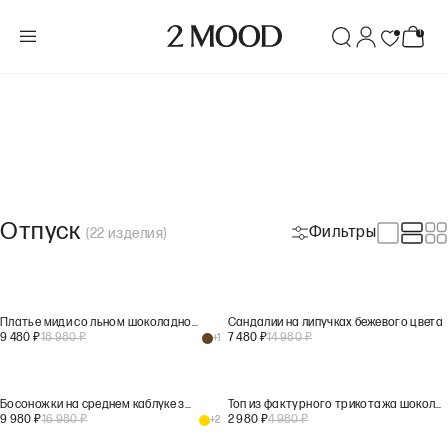
Отпуск
Фильтры
(
22
изделия
)
Платье миди со льном шоколадного цвета
Сандалии на липучках бежевого цвета
9 480
₽
18 980
₽
7 480
₽
14 980
₽
+
1
Босоножки на среднем каблуке золотого цвета
Топ из фактурного трикотажа шоколадного цвета
9 980
₽
16 980
₽
2 980
₽
4 980
₽
+
2