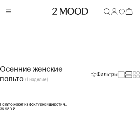
Осенние женские
Фильтры
пальто
(
1
изделие
)
Пальто-жакет из фактурной шерсти черного цвета
36 980
₽