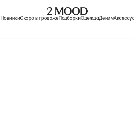
%
Новинки
Скоро в продаже
Подборки
Одежда
Деним
Аксессу