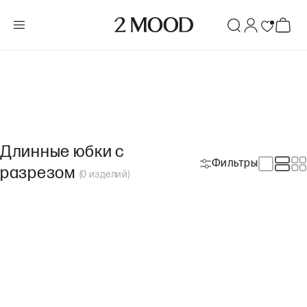
Длинные юбки с
Фильтры
разрезом
(
0
изделий
)