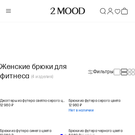
Женские брюки для
Фильтры
фитнеса
(
4
изделия
)
Джоггеры из футера светло-серого цвета
Брюки из футера серого цвета
12 980
₽
12 980
₽
Нет в наличии
Брюки из футера синего цвета
Брюки из футера черного цвета