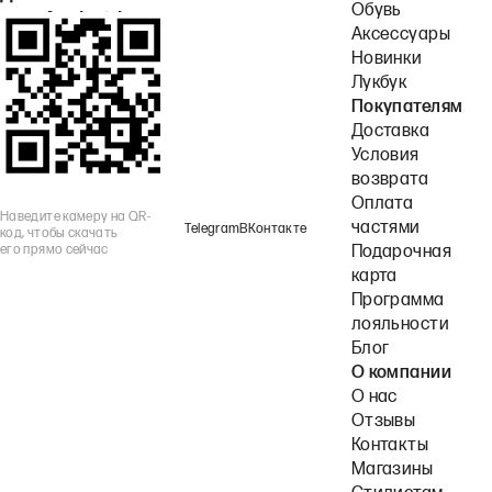
Обувь
или Android.
Аксессуары
Новинки
Лукбук
Покупателям
Доставка
Условия
возврата
Оплата
Наведите камеру на QR-
частями
Telegram
ВКонтакте
код, чтобы скачать
его прямо сейчас
Подарочная
карта
Программа
лояльности
Блог
О компании
О нас
Отзывы
Контакты
Магазины