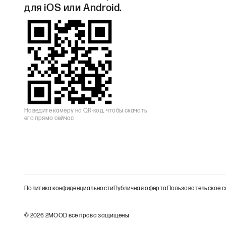
для iOS или Android.
Наведите камеру на QR-код, чтобы скачать
его прямо сейчас
Политика конфиденциальности
Публичная оферта
Пользовательское с
©
2026
2MOOD все права защищены