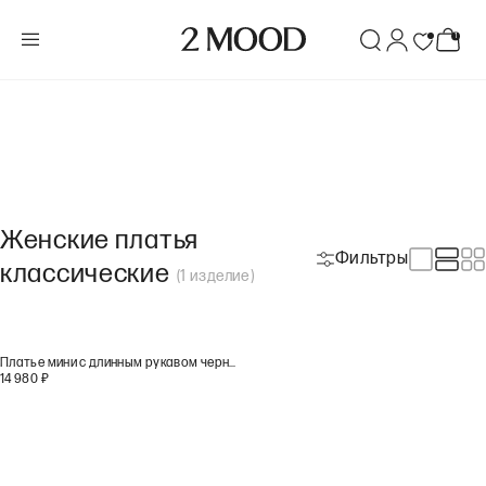
Женские платья
Фильтры
классические
(
1
изделие
)
Платье мини с длинным рукавом черного цвета
14 980
₽