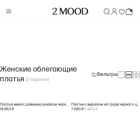
Женские облегающие
Фильтры
платья
(
2
изделия
)
Платье мини с длинным рукавом черного цвета
Платье с вырезом на груди черного цвета
14 980
₽
7 980
₽
17 980
₽