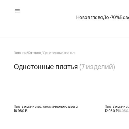
Новая глава
До -70%
Баз
Главная
/
Каталог
/
Однотонные платья
Однотонные платья
(
7
изделий
)
Платье мини с воланами черного цвета
Платье мини с
16 980
₽
12 980
₽
16 980