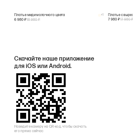
Платье миди молочного цвета
+
1
Платье с выре
7 980
₽
17 980
6 980
₽
18 980
₽
Скачайте наше приложение
для iOS или Android.
Наведите камеру на QR-код, чтобы скачать
его прямо сейчас