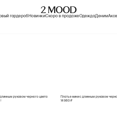
овый гардероб
Новинки
Скоро в продаже
Одежда
Деним
Акс
 длинным рукавом черного цвета
Платье мини с длинным рукавом черн
₽
14 980
₽