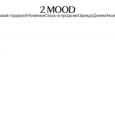
овый гардероб
Новинки
Скоро в продаже
Одежда
Деним
Акс
ы