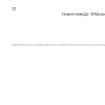
Новая глава
До -70%
Баз
Главная
/
Каталог
/
Одежда
/
Жакеты и жилеты
/
Блуза на запах из вискоз