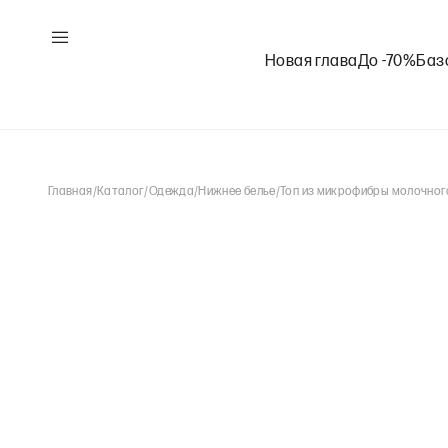
Новая глава
До -70%
Баз
Главная
/
Каталог
/
Одежда
/
Нижнее белье
/
Топ из микрофибры молочног