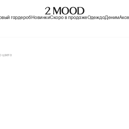
овый гардероб
Новинки
Скоро в продаже
Одежда
Деним
Акс
о цвета