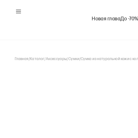
Новая глава
До -70
Главная
/
Каталог
/
Аксессуары
/
Сумки
/
Сумка из натуральной кожи с ко