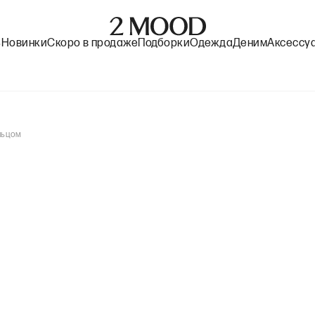
%
Новинки
Скоро в продаже
Подборки
Одежда
Деним
Аксессу
льцом