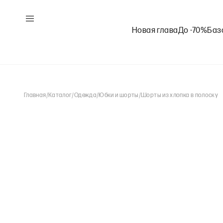
Новая глава
До -70%
Баз
Главная
/
Каталог
/
Одежда
/
Юбки и шорты
/
Шорты из хлопка в полоску