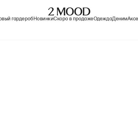
овый гардероб
Новинки
Скоро в продаже
Одежда
Деним
Акс