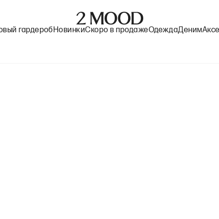
овый гардероб
Новинки
Скоро в продаже
Одежда
Деним
Акс