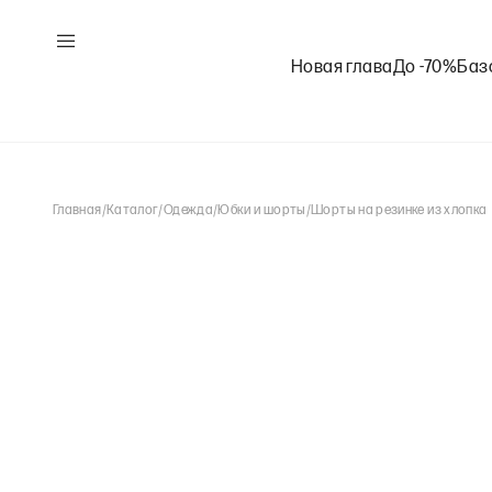
Новая глава
До -70%
Баз
Главная
/
Каталог
/
Одежда
/
Юбки и шорты
/
Шорты на резинке из хлопка