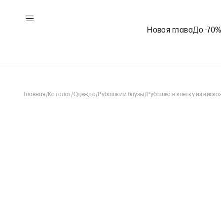
Новая глава
До -70
Главная
/
Каталог
/
Одежда
/
Рубашки и блузы
/
Рубашка в клетку из виско