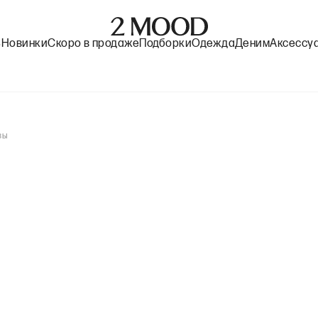
%
Новинки
Скоро в продаже
Подборки
Одежда
Деним
Аксессу
зы