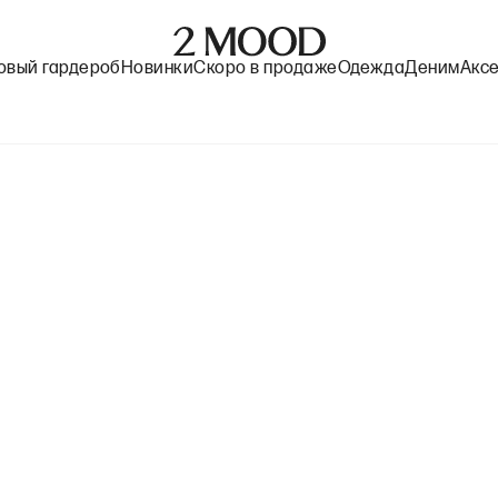
овый гардероб
Новинки
Скоро в продаже
Одежда
Деним
Акс