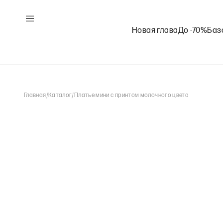
Новая глава
До -70%
Баз
Главная
/
Каталог
/
Платье мини с принтом молочного цвета