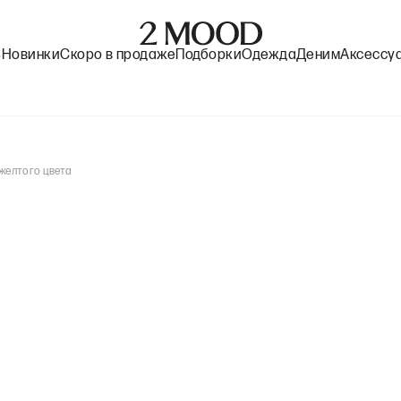
%
Новинки
Скоро в продаже
Подборки
Одежда
Деним
Аксессу
 желтого цвета