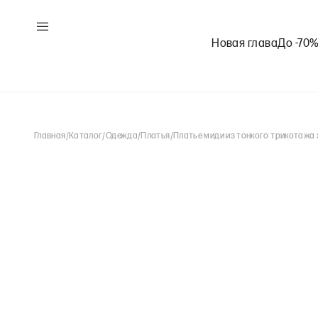
Новая глава
До -70
Главная
/
Каталог
/
Одежда
/
Платья
/
Платье миди из тонкого трикотажа