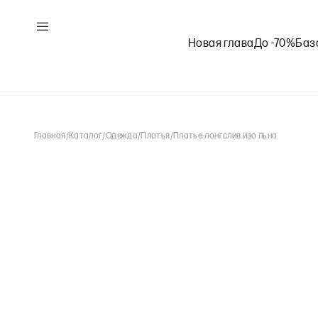
Новая глава
До -70%
Баз
Главная
/
Каталог
/
Одежда
/
Платья
/
Платье-лонгслив изо льна