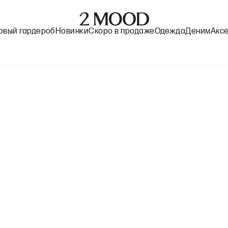
овый гардероб
Новинки
Скоро в продаже
Одежда
Деним
Акс