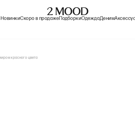
%
Новинки
Скоро в продаже
Подборки
Одежда
Деним
Аксессу
миром красного цвета