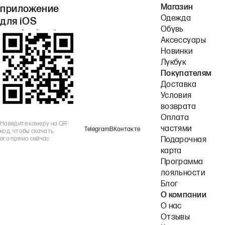
Магазин
приложение
Одежда
для iOS
Обувь
или Android.
Аксессуары
Новинки
Лукбук
Покупателям
Доставка
Условия
возврата
Оплата
Наведите камеру на QR-
частями
Telegram
ВКонтакте
код, чтобы скачать
его прямо сейчас
Подарочная
карта
Программа
лояльности
Блог
О компании
О нас
Отзывы