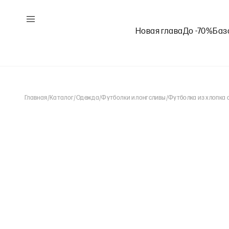
Новая глава
До -70%
Баз
Главная
/
Каталог
/
Одежда
/
Футболки и лонгсливы
/
Футболка из хлопка 