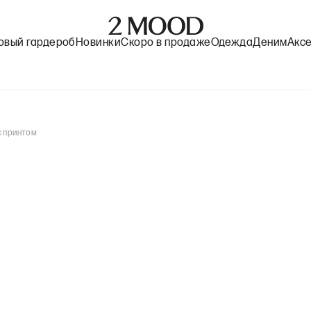
овый гардероб
Новинки
Скоро в продаже
Одежда
Деним
Акс
с принтом