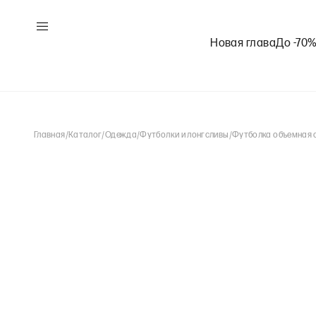
Новая глава
До -70
Главная
/
Каталог
/
Одежда
/
Футболки и лонгсливы
/
Футболка объемная 