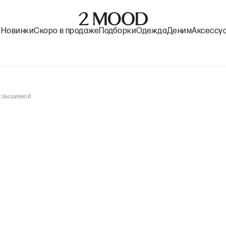
%
Новинки
Скоро в продаже
Подборки
Одежда
Деним
Аксессу
с вышивкой