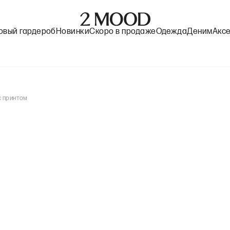
овый гардероб
Новинки
Скоро в продаже
Одежда
Деним
Акс
с принтом