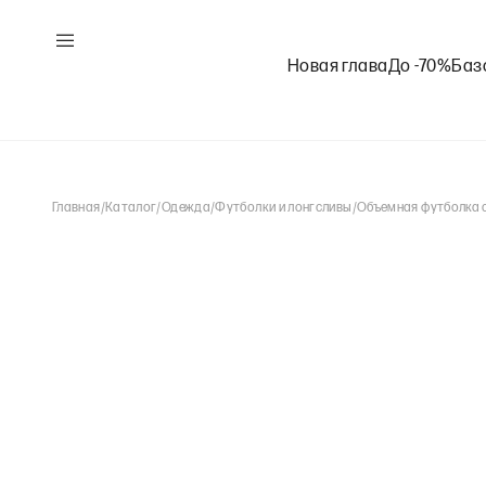
Новая глава
До -70%
Баз
Главная
/
Каталог
/
Одежда
/
Футболки и лонгсливы
/
Объемная футболка 