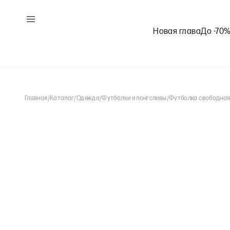
Новая глава
До -70
Главная
/
Каталог
/
Одежда
/
Футболки и лонгсливы
/
Футболка свободная