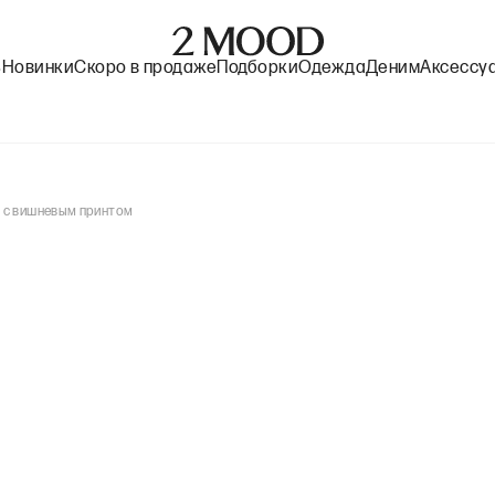
%
Новинки
Скоро в продаже
Подборки
Одежда
Деним
Аксессу
 с вишневым принтом