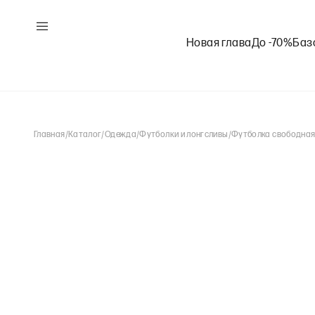
Новая глава
До -70%
Баз
Главная
/
Каталог
/
Одежда
/
Футболки и лонгсливы
/
Футболка свободная 