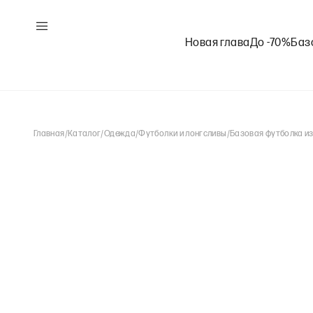
Новая глава
До -70%
Баз
Главная
/
Каталог
/
Одежда
/
Футболки и лонгсливы
/
Базовая футболка из