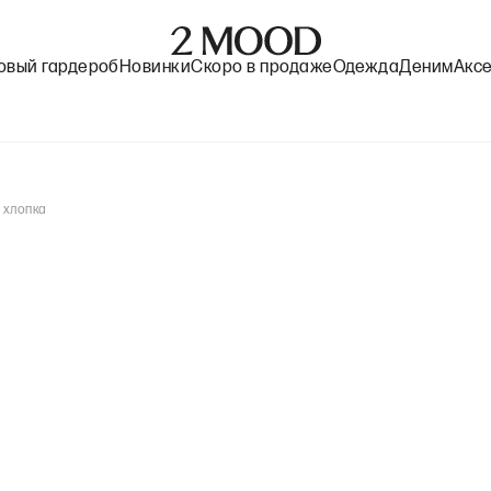
овый гардероб
Новинки
Скоро в продаже
Одежда
Деним
Акс
 хлопка