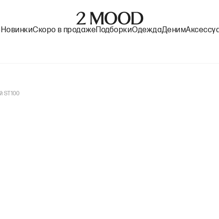
%
Новинки
Скоро в продаже
Подборки
Одежда
Деним
Аксессу
й ST100