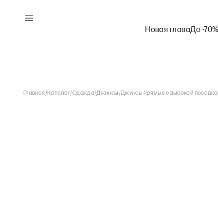
Новая глава
До -70
Главная
/
Каталог
/
Одежда
/
Джинсы
/
Джинсы прямые с высокой посадко