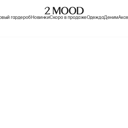
овый гардероб
Новинки
Скоро в продаже
Одежда
Деним
Акс