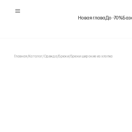
Новая глава
До -70%
Баз
Главная
/
Каталог
/
Одежда
/
Брюки
/
Брюки широкие из хлопка