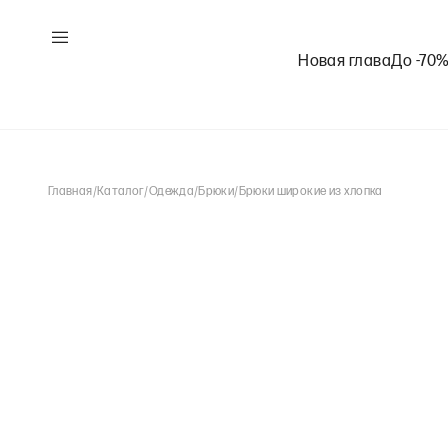
Новая глава
До -70
Главная
/
Каталог
/
Одежда
/
Брюки
/
Брюки широкие из хлопка