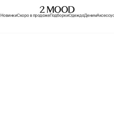
%
Новинки
Скоро в продаже
Подборки
Одежда
Деним
Аксессу