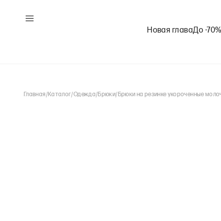
Новая глава
До -70
Главная
/
Каталог
/
Одежда
/
Брюки
/
Брюки на резинке укороченные моло