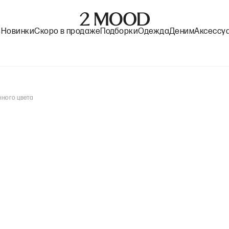
%
Новинки
Скоро в продаже
Подборки
Одежда
Деним
Аксессу
чного цвета