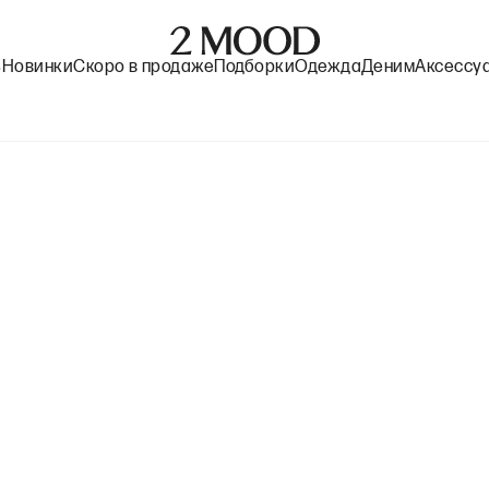
%
Новинки
Скоро в продаже
Подборки
Одежда
Деним
Аксессу