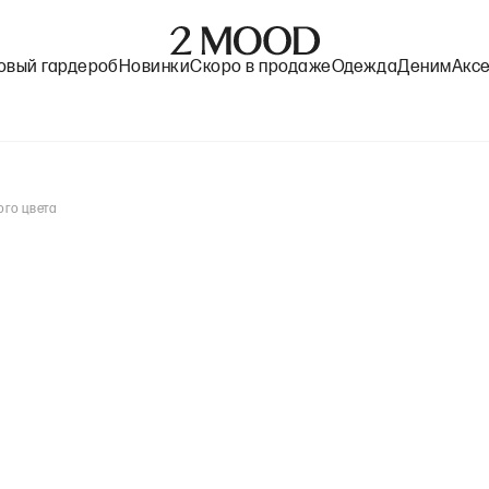
овый гардероб
Новинки
Скоро в продаже
Одежда
Деним
Акс
ого цвета