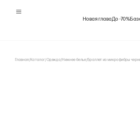
Новая глава
До -70%
Баз
Главная
/
Каталог
/
Одежда
/
Нижнее белье
/
Браллет из микрофибры черн