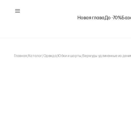
Новая глава
До -70%
Баз
Главная
/
Каталог
/
Одежда
/
Юбки и шорты
/
Бермуды удлиненные из ден