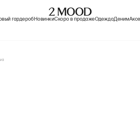
овый гардероб
Новинки
Скоро в продаже
Одежда
Деним
Акс
има