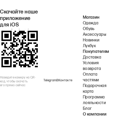
Скачайте наше
Магазин
приложение
Одежда
для iOS
Обувь
или Android.
Аксессуары
Новинки
Лукбук
Покупателям
Доставка
Условия
возврата
Оплата
Наведите камеру на QR-
частями
Telegram
ВКонтакте
код, чтобы скачать
его прямо сейчас
Подарочная
карта
Программа
лояльности
Блог
О компании