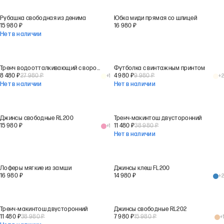
Рубашка свободная из денима
Юбка миди прямая со шлицей
15 980
₽
16 980
₽
Нет в наличии
Тренч водоотталкивающий с воротником-стойкой
Футболка с винтажным принтом
8 480
₽
27 980
₽
4 980
₽
9 980
₽
+
1
+
2
Нет в наличии
Нет в наличии
Джинсы свободные RL200
Тренч-макинтош двусторонний
15 980
₽
11 480
₽
38 980
₽
+
1
Нет в наличии
Лоферы мягкие из замши
Джинсы клеш FL200
16 980
₽
14 980
₽
+
2
Тренч-макинтош двусторонний
Джинсы свободные RL202
11 480
₽
38 980
₽
7 980
₽
15 980
₽
+
1