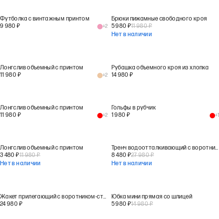
Футболка с винтажным принтом
Брюки пижамные свободного кроя
9 980
₽
5 980
₽
11 980
₽
+
2
Нет в наличии
Лонгслив объемный с принтом
Рубашка объемного кроя из хлопка
11 980
₽
14 980
₽
+
2
Лонгслив объемный с принтом
Гольфы в рубчик
11 980
₽
1 980
₽
+
2
+
1
Лонгслив объемный с принтом
Тренч водоотталкивающий с воротником-стойкой
3 480
₽
11 980
₽
8 480
₽
27 980
₽
Нет в наличии
Нет в наличии
Жакет прилегающий с воротником-стойкой
Юбка мини прямая со шлицей
24 980
₽
5 980
₽
14 980
₽