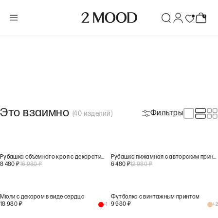
Это взаимно
Фильтры
(
40
изделий
)
Рубашка объемного кроя с декоративной вышивкой
Рубашка пижамная с авторским принтом
8 480
₽
16 980
₽
6 480
₽
12 980
₽
Мюли с декором в виде сердца
Футболка с винтажным принтом
18 980
₽
9 980
₽
+
1
+
2