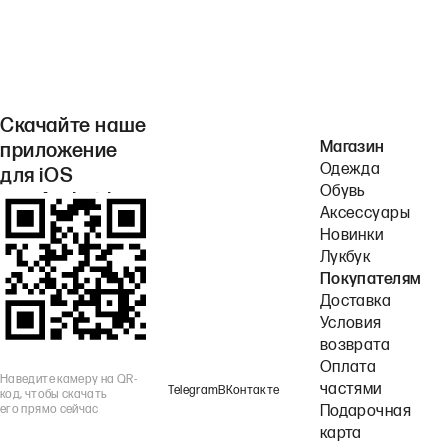
Скачайте наше
Магазин
приложение
Одежда
для iOS
Обувь
или Android.
Аксессуары
Новинки
Лукбук
Покупателям
Доставка
Условия
возврата
Оплата
Наведите камеру на QR-
частями
Telegram
ВКонтакте
код, чтобы скачать
его прямо сейчас
Подарочная
карта