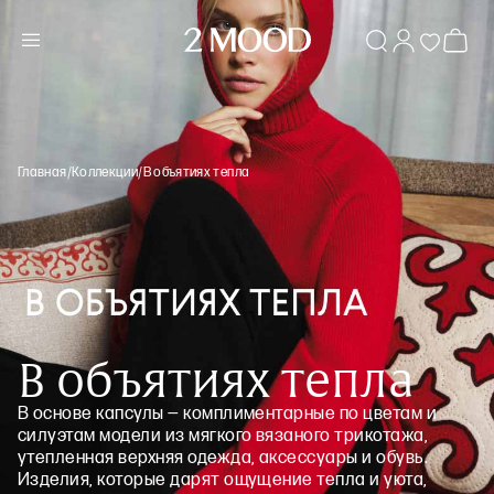
Главная
/
Коллекции
/
В объятиях тепла
В объятиях тепла
В основе капсулы — комплиментарные по цветам и
силуэтам модели из мягкого вязаного трикотажа,
утепленная верхняя одежда, аксессуары и обувь.
Изделия, которые дарят ощущение тепла и уюта,