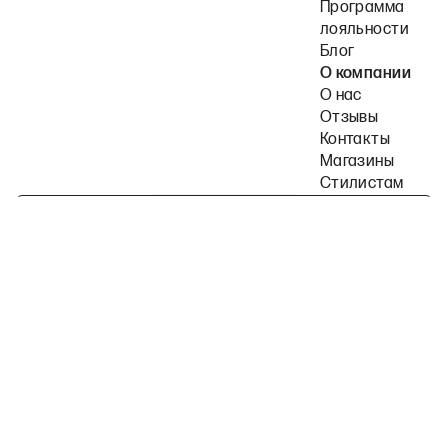
Программа
лояльности
Блог
О компании
О нас
Отзывы
Контакты
Магазины
Стилистам
Подпишитесь на наши рассылки
Политика конфиденциальности
Публичная оферта
Пользовательское согла
©
2026
2MOOD все права защищены
Telegram
ВКонтакте