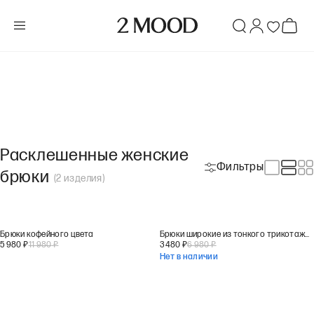
Расклешенные женские
Фильтры
брюки
(
2
изделия
)
Брюки кофейного цвета
Брюки широкие из тонкого трикотажа серого цвета
5 980
₽
11 980
₽
3 480
₽
6 980
₽
Нет в наличии