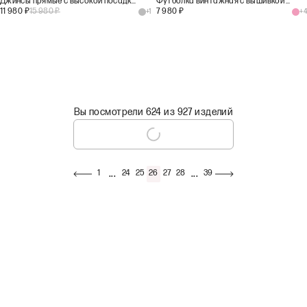
Джинсы прямые с высокой посадкой ST106
Футболка винтажная с вышивкой на спинке
11 980
₽
15 980
₽
7 980
₽
+
1
+
4
Вы посмотрели 624 из 927 изделий
...
...
1
24
25
26
27
28
39