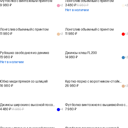
Футболка с винтажным принтом
Лонгслив объемный с принтом
9 980
₽
3 480
₽
11 980
₽
+
2
+
2
Нет в наличии
Лонгслив объемный с принтом
Лонгслив объемный с принтом
11 980
₽
11 980
₽
+
2
+
2
Рубашка свободная из денима
Джинсы клеш FL200
15 980
₽
14 980
₽
+
2
Нет в наличии
Юбка миди прямая со шлицей
Куртка-парка с воротником-стойкой
16 980
₽
26 980
₽
+
2
Джинсы широкие с высокой посадкой WL100
Футболка винтажная с вышивкой на спинке
4 480
₽
14 980
₽
7 980
₽
+
4