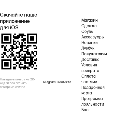
Скачайте наше
Магазин
приложение
Одежда
для iOS
Обувь
или Android.
Аксессуары
Новинки
Лукбук
Покупателям
Доставка
Условия
возврата
Оплата
Наведите камеру на QR-
частями
Telegram
ВКонтакте
код, чтобы скачать
его прямо сейчас
Подарочная
карта
Программа
лояльности
Блог