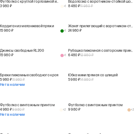
Футболка с круглой горловиной из хлопка с модалом
Водолазка с воротником-стойкой шоколадного цвета
3 980
₽
8 480
₽
11 980
₽
+
1
Кардиган из меланжевой пряжи
Жакет прилегающий с воротником-стойкой
15 980
₽
24 980
₽
+
1
Джинсы свободные RL200
Рубашка пижамная с авторским принтом
15 980
₽
6 480
₽
12 980
₽
+
1
Брюки пижамные свободного кроя
Юбка мини прямая со шлицей
5 980
₽
11 980
₽
5 980
₽
14 980
₽
Нет в наличии
Футболка с винтажным принтом
Футболка с винтажным принтом
4 980
₽
9 980
₽
9 980
₽
+
2
+
2
Нет в наличии