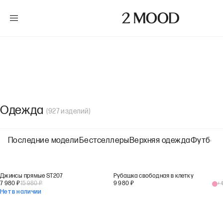
Одежда
(
927
изделий
)
Последние модели
Бестселлеры
Верхняя одежда
Футболк
Джинсы прямые ST207
Рубашка свободная в клетку
7 980
₽
15 980
₽
9 980
₽
+
4
Нет в наличии