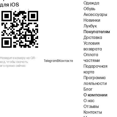
Одежда
для iOS
Обувь
или Android.
Аксессуары
Новинки
Лукбук
Покупателям
Доставка
Условия
возврата
Оплата
Наведите камеру на QR-
частями
Telegram
ВКонтакте
код, чтобы скачать
его прямо сейчас
Подарочная
карта
Программа
лояльности
Блог
О компании
О нас
Отзывы
Контакты