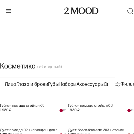
Косметика
(
76
изделий
)
Филь
Лицо
Глаза и брови
Губы
Наборы
Аксессуары
Смотреть вс
Губная помада стойкая 03
Губная помада стойкая 03
1 980
₽
1 980
₽
+
2
+
2
Дуэт: помада 02 + карандаш для губ 02
Дуэт: блеск-бальзам 303 + стойкий карандаш 203