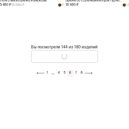
Лонгслив из шелка и вискозы
Брюки со стрелками из фактурной шерсти
5 480
₽
18 980
₽
18 980
₽
+
1
+
2
Вы посмотрели 144 из 180 изделий
...
1
4
5
6
7
8