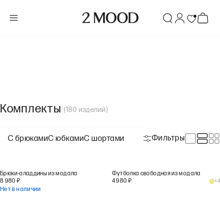
Комплекты
(
180
изделий
)
Фильтры
С брюками
С юбками
С шортами
Брюки-аладдины из модала
Футболка свободная из модала
8 980
₽
4 980
₽
+
4
Нет в наличии