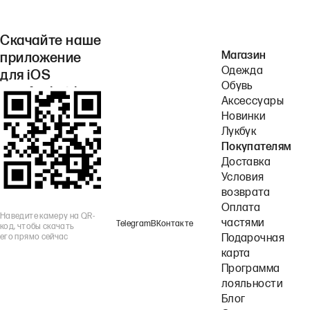
Скачайте наше
Магазин
приложение
Одежда
для iOS
Обувь
или Android.
Аксессуары
Новинки
Лукбук
Покупателям
Доставка
Условия
возврата
Оплата
Наведите камеру на QR-
частями
Telegram
ВКонтакте
код, чтобы скачать
его прямо сейчас
Подарочная
карта
Программа
лояльности
Блог