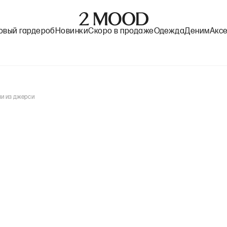
овый гардероб
Новинки
Скоро в продаже
Одежда
Деним
Акс
и из джерси