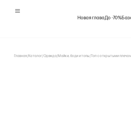
Новая глава
До -70%
Баз
Главная
/
Каталог
/
Одежда
/
Майки, боди и топы
/
Топ с открытыми плечам