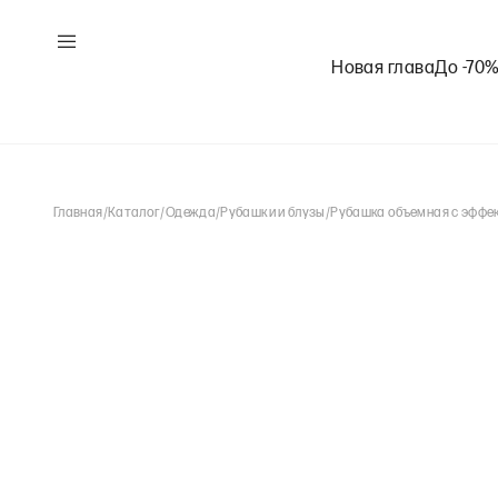
Новая глава
До -70
Главная
/
Каталог
/
Одежда
/
Рубашки и блузы
/
Рубашка объемная с эффе