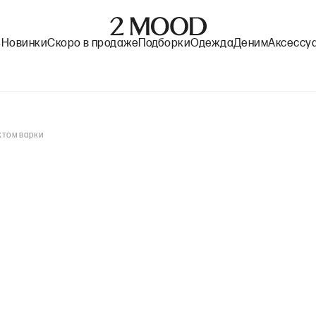
%
Новинки
Скоро в продаже
Подборки
Одежда
Деним
Аксессу
ктом варки